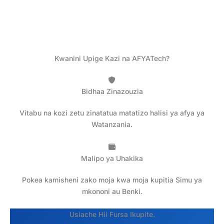
Kwanini Upige Kazi na AFYATech?
Bidhaa Zinazouzia
Vitabu na kozi zetu zinatatua matatizo halisi ya afya ya
Watanzania.
Malipo ya Uhakika
Pokea kamisheni zako moja kwa moja kupitia Simu ya
mkononi au Benki.
Usiache Hii Fursa Ikupite.