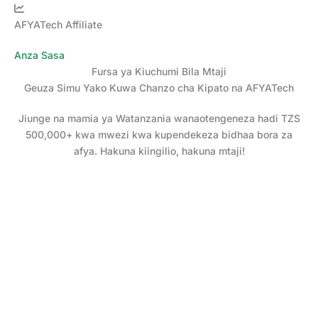
Skip
to
AFYATech Affiliate
content
Anza Sasa
Fursa ya Kiuchumi Bila Mtaji
Geuza Simu Yako Kuwa Chanzo cha Kipato na AFYATech
Jiunge na mamia ya Watanzania wanaotengeneza hadi TZS
500,000+ kwa mwezi kwa kupendekeza bidhaa bora za
afya. Hakuna kiingilio, hakuna mtaji!