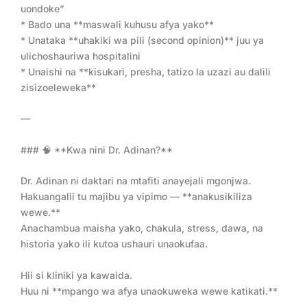
uondoke”
* Bado una **maswali kuhusu afya yako**
* Unataka **uhakiki wa pili (second opinion)** juu ya
ulichoshauriwa hospitalini
* Unaishi na **kisukari, presha, tatizo la uzazi au dalili
zisizoeleweka**
—
### 🧠 **Kwa nini Dr. Adinan?**
Dr. Adinan ni daktari na mtafiti anayejali mgonjwa.
Hakuangalii tu majibu ya vipimo — **anakusikiliza
wewe.**
Anachambua maisha yako, chakula, stress, dawa, na
historia yako ili kutoa ushauri unaokufaa.
Hii si kliniki ya kawaida.
Huu ni **mpango wa afya unaokuweka wewe katikati.**