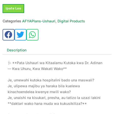
wa
Ipate Leo
Kitaalamu
Kutoka
AfyaPlan
Categories
AFYAPlans-Ushauri
,
Digital Products
quantity
Description
🩺 **Pata Ushauri wa Kitaalamu Kutoka kwa Dr. Adinan
— Kwa Uhuru, Kwa Wakati Wako**
Je, umewahi kutoka hospitalini bado una maswali?
Je, ulipewa majibu ya haraka bila kuelewa
kinachoendelea kwenye mwili wako?
Je, unaishi na kisukari, presha, au tatizo la uzazi lakini
**daktari wako hana muda wa kukusikiliza?**