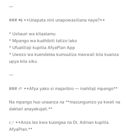
—
### 📲 **Unapata nini unapowasiliana naye?**
* Ushauri wa kitaalamu
* Mpango wa kudhibiti tatizo lako
* Ufuatiliaji kupitia AfyaPlan App
* Uwezo wa kuendelea kumuuliza maswali bila kuanza
upya kila siku
—
### 🌱 **Afya yako si majaribio — inahitaji mpango**
Na mpango huo unaanza na **mazungumzo ya kweli na
daktari anayekujali.**
👉 **Anza leo kwa kuongea na Dr. Adinan kupitia
AfyaPlan.**