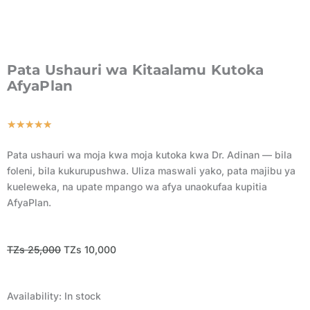
Pata Ushauri wa Kitaalamu Kutoka
AfyaPlan
Rated
★
★
★
★
★
5
Pata ushauri wa moja kwa moja kutoka kwa Dr. Adinan — bila
out
foleni, bila kukurupushwa. Uliza maswali yako, pata majibu ya
of
kueleweka, na upate mpango wa afya unaokufaa kupitia
5
AfyaPlan.
Original
Current
TZs
25,000
TZs
10,000
price
price
was:
is:
Pata
Availability:
In stock
TZs 25,000.
TZs 10,000.
Ushauri