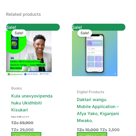
Related products
Original
Current
Original
Current
Sale!
Sale!
price
price
price
price
Sale!
Sale!
was:
is:
was:
is:
TZs 59,900.
TZs 29,000.
TZs 10,000.
TZs 2,50
Books
Digital Products
Kula unavyovipenda
Daktari wangu
huku Ukidhibiti
Mobile Application –
Kisukari
Afya Yako, Kiganjani
Rated
3.00
out of 5
Mwako.
TZs
59,900
TZs
29,000
TZs
10,000
TZs
2,500