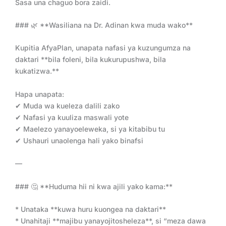
Sasa una chaguo bora zaidi.
### 🌿 **Wasiliana na Dr. Adinan kwa muda wako**
Kupitia AfyaPlan, unapata nafasi ya kuzungumza na
daktari **bila foleni, bila kukurupushwa, bila
kukatizwa.**
Hapa unapata:
✔ Muda wa kueleza dalili zako
✔ Nafasi ya kuuliza maswali yote
✔ Maelezo yanayoeleweka, si ya kitabibu tu
✔ Ushauri unaolenga hali yako binafsi
—
### 🤔 **Huduma hii ni kwa ajili yako kama:**
* Unataka **kuwa huru kuongea na daktari**
* Unahitaji **majibu yanayojitosheleza**, si “meza dawa