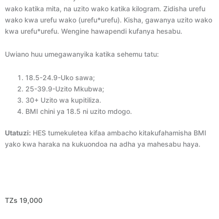
wako katika mita, na uzito wako katika kilogram. Zidisha urefu
wako kwa urefu wako (urefu*urefu). Kisha, gawanya uzito wako
kwa urefu*urefu. Wengine hawapendi kufanya hesabu.
Uwiano huu umegawanyika katika sehemu tatu:
18.5-24.9-Uko sawa;
25-39.9-Uzito Mkubwa;
30+ Uzito wa kupitiliza.
BMI chini ya 18.5 ni uzito mdogo.
Utatuzi:
HES tumekuletea kifaa ambacho kitakufahamisha BMI
yako kwa haraka na kukuondoa na adha ya mahesabu haya.
TZs
19,000