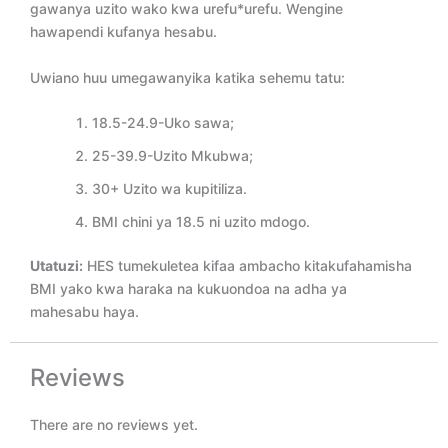
gawanya uzito wako kwa urefu*urefu. Wengine
hawapendi kufanya hesabu.
Uwiano huu umegawanyika katika sehemu tatu:
18.5-24.9-Uko sawa;
25-39.9-Uzito Mkubwa;
30+ Uzito wa kupitiliza.
BMI chini ya 18.5 ni uzito mdogo.
Utatuzi:
HES tumekuletea kifaa ambacho kitakufahamisha
BMI yako kwa haraka na kukuondoa na adha ya
mahesabu haya.
Reviews
There are no reviews yet.