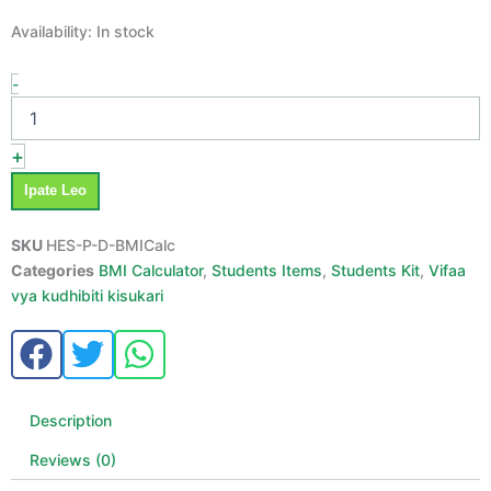
BMI
Availability:
In stock
Calculator-
Uwiano
-
Wa
Uzito
Na
+
Urefu
quantity
Ipate Leo
SKU
HES-P-D-BMICalc
Categories
BMI Calculator
,
Students Items
,
Students Kit
,
Vifaa
vya kudhibiti kisukari
Description
Reviews (0)