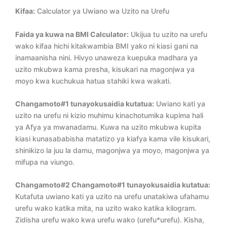
Kifaa:
Calculator ya Uwiano wa Uzito na Urefu
Faida ya kuwa na BMI Calculator:
Ukijua tu uzito na urefu
wako kifaa hichi kitakwambia BMI yako ni kiasi gani na
inamaanisha nini. Hivyo unaweza kuepuka madhara ya
uzito mkubwa kama presha, kisukari na magonjwa ya
moyo kwa kuchukua hatua stahiki kwa wakati.
Changamoto#1 tunayokusaidia kutatua:
Uwiano kati ya
uzito na urefu ni kizio muhimu kinachotumika kupima hali
ya Afya ya mwanadamu. Kuwa na uzito mkubwa kupita
kiasi kunasababisha matatizo ya kiafya kama vile kisukari,
shinikizo la juu la damu, magonjwa ya moyo, magonjwa ya
mifupa na viungo.
Changamoto#2 Changamoto#1 tunayokusaidia kutatua:
Kutafuta uwiano kati ya uzito na urefu unatakiwa ufahamu
urefu wako katika mita, na uzito wako katika kilogram.
Zidisha urefu wako kwa urefu wako (urefu*urefu). Kisha,