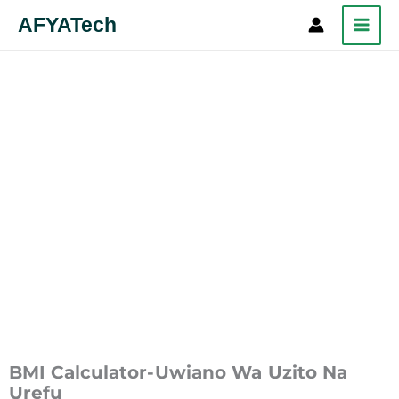
Skip
AFYATech
Search
to
content
BMI Calculator-Uwiano Wa Uzito Na
Urefu