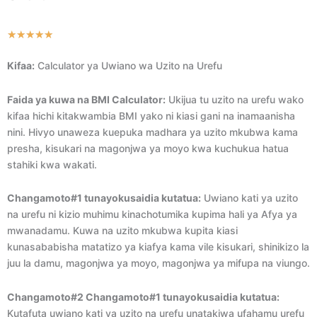
Rated
★
★
★
★
★
5
Kifaa:
Calculator ya Uwiano wa Uzito na Urefu
out
of
Faida ya kuwa na BMI Calculator:
Ukijua tu uzito na urefu wako
5
kifaa hichi kitakwambia BMI yako ni kiasi gani na inamaanisha
nini. Hivyo unaweza kuepuka madhara ya uzito mkubwa kama
presha, kisukari na magonjwa ya moyo kwa kuchukua hatua
stahiki kwa wakati.
Changamoto#1 tunayokusaidia kutatua:
Uwiano kati ya uzito
na urefu ni kizio muhimu kinachotumika kupima hali ya Afya ya
mwanadamu. Kuwa na uzito mkubwa kupita kiasi
kunasababisha matatizo ya kiafya kama vile kisukari, shinikizo la
juu la damu, magonjwa ya moyo, magonjwa ya mifupa na viungo.
Changamoto#2 Changamoto#1 tunayokusaidia kutatua:
Kutafuta uwiano kati ya uzito na urefu unatakiwa ufahamu urefu