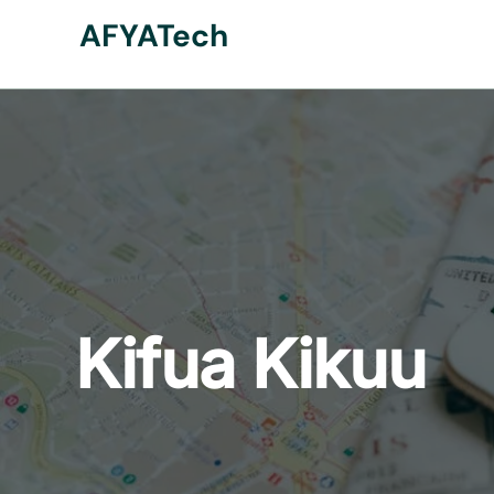
Skip
AFYATech
to
content
Kifua Kikuu