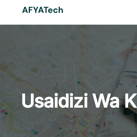
Skip
AFYATech
to
content
Usaidizi Wa K