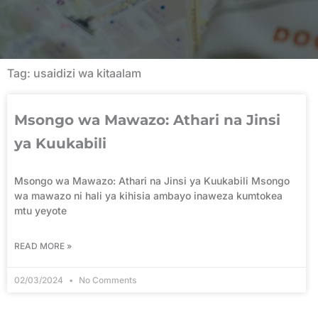
Tag: usaidizi wa kitaalam
Msongo wa Mawazo: Athari na Jinsi
ya Kuukabili
Msongo wa Mawazo: Athari na Jinsi ya Kuukabili Msongo
wa mawazo ni hali ya kihisia ambayo inaweza kumtokea
mtu yeyote
READ MORE »
02/03/2024
No Comments