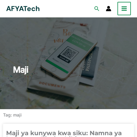
Skip
AFYATech
Search
to
content
Maji
Tag: maji
Maji ya kunywa kwa siku: Namna ya