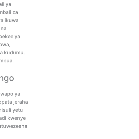
li ya
mbali za
yalikuwa
 na
ipekee ya
ubwa,
ya kudumu.
umbua.
ongo
awapo ya
pata jeraha
isuli yetu
hadi kwenye
kutuwezesha