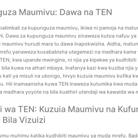
uza Maumivu: Dawa na TEN
balimbali za kupunguza maumivu, ikiwa ni pamoja na matu
N. Dawa za kupunguza maumivu zinaweza kutoa nafuu ya
ni maumivu hurudi mara tu dawa inapokwisha. Aidha, matu
refu yanaweza kusababisha utegemezi na madhara kama v
TEN, kwa upande mwingine, ni njia ya kipekee ya kudhibit
bila kuwa na athari mbaya. Inafanya kazi kwa kuziba njia 
kati ya misuli na ubongo, hivyo kuzuia maumivu kufika 
u. Hii inamaanisha kuwa TEN inaweza kutumika kwa muda 
 madhara yoyote na bila kuathiri utendaji wa kawaida wa m
i wa TEN: Kuzuia Maumivu na Kufu
Bila Vizuizi
umu muhimu katika kudhibiti maumivu ya muda mrefu. Bad