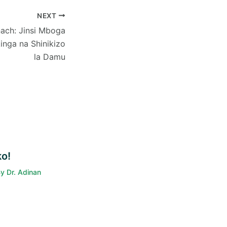
NEXT
ach: Jinsi Mboga
inga na Shinikizo
la Damu
o!
By
Dr. Adinan