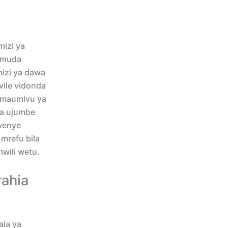
mizi ya
 muda
mizi ya dawa
ile vidonda
i maumivu ya
ya ujumbe
kwenye
mrefu bila
wili wetu.
rahia
ala ya