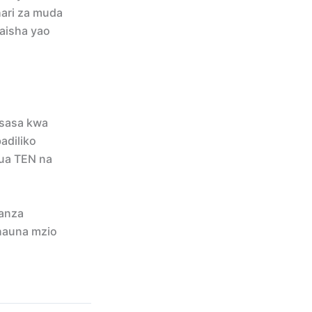
ari za muda
aisha yao
 sasa kwa
adiliko
gua TEN na
uanza
 hauna mzio