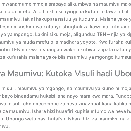
a mwanamume mmoja ambaye alikumbwa na maumivu maka
muda mrefu. Alipitia kliniki nyingi na kutumia dawa mbali
maumivu, lakini hakupata nafuu ya kudumu. Maisha yake 
teso na kushindwa kufanya shughuli za kawaida kutokana
o ya mgongo. Lakini siku moja, aligundua TEN – njia ya k
aumivu ya muda mrefu bila madhara yoyote. Kwa furaha k
jaribu TEN na kwa mshangao wake mkubwa, alipata nafuu 
za kufurahia maisha yake bila maumivu ya mgongo kums
a Maumivu: Kutoka Msuli hadi Ub
 misuli, maumivu ya mgongo, na maumivu ya kiuno ni moj
bayo binaadamu hukabiliana nayo mara kwa mara. Tunapo
a misuli, chembechembe za neva zinazopatikana katika m
a za maumivu. Ishara hizi husafiri kupitia mfumo wa neva 
. Ubongo wetu basi hutafsiri ishara hizi za maumivu na 
mivu.