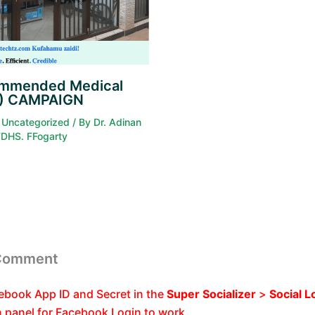
ommended Medical
S) CAMPAIGN
/
Uncategorized
/ By
Dr. Adinan
FDHS. FFogarty
 Comment
ebook App ID and Secret in the
Super Socializer
>
Social L
n panel for Facebook Login to work