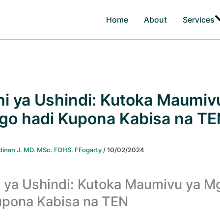
Home
About
Services
Email*
Website
hi ya Ushindi: Kutoka Maumiv
o hadi Kupona Kabisa na TE
Adinan J. MD. MSc. FDHS. FFogarty
/
10/02/2024
i ya Ushindi: Kutoka Maumivu ya 
upona Kabisa na TEN