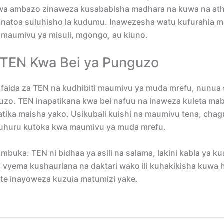
wa ambazo zinaweza kusababisha madhara na kuwa na ath
inatoa suluhisho la kudumu. Inawezesha watu kufurahia m
a maumivu ya misuli, mgongo, au kiuno.
TEN Kwa Bei ya Punguzo
ia faida za TEN na kudhibiti maumivu ya muda mrefu, nunua
uzo. TEN inapatikana kwa bei nafuu na inaweza kuleta mab
ika maisha yako. Usikubali kuishi na maumivu tena, cha
 uhuru kutoka kwa maumivu ya muda mrefu.
umbuka: TEN ni bidhaa ya asili na salama, lakini kabla ya k
i vyema kushauriana na daktari wako ili kuhakikisha kuwa
ote inayoweza kuzuia matumizi yake.