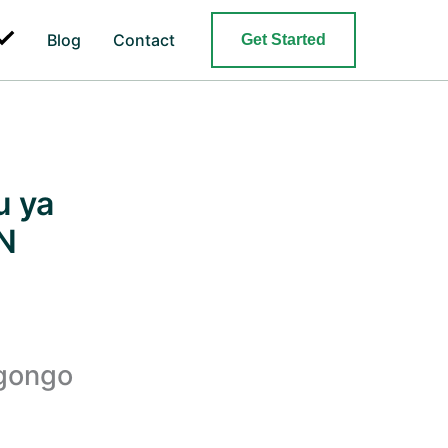
Search
Blog
Contact
Get Started
u ya
N
Mgongo