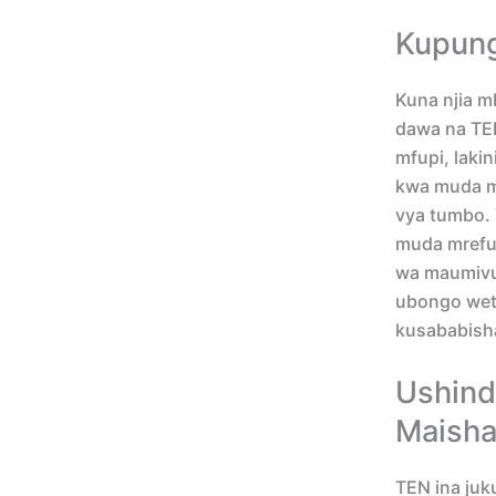
Kupung
Kuna njia m
dawa na TE
mfupi, laki
kwa muda m
vya tumbo. 
muda mrefu 
wa maumivu 
ubongo wet
kusababisha
Ushind
Maisha 
TEN ina juk