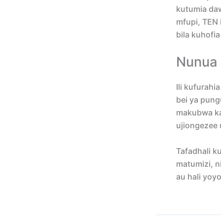
kutumia da
mfupi, TEN 
bila kuhofi
Nunua 
Ili kufurah
bei ya pung
makubwa kat
ujiongezee
Tafadhali k
matumizi, n
au hali yoy