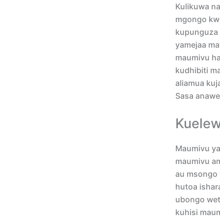
Kulikuwa n
mgongo kwa 
kupunguza 
yamejaa ma
maumivu hay
kudhibiti m
aliamua ku
Sasa anawe
Kuelew
Maumivu ya
maumivu am
au msongo w
hutoa ishar
ubongo wetu
kuhisi mau