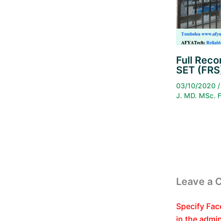
Full Rec
SET (FR
03/10/2020
J. MD. MSc. 
Leave a
Specify Fac
in the admi