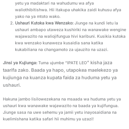
yetu ya madaktari na wahudumu wa afya
waliothibitishwa. Hii itakupa uhakika zaidi kuhusu afya
yako na ya mtoto wako.
Ushauri Kutoka kwa Wenzako:
Jiunge na kundi letu la
ushauri ambapo utaweza kushiriki na wanawake wengine
wajawazito na waliojifungua hivi karibuni. Kusikia kutoka
kwa wenzako kunaweza kusaidia sana katika
kukabiliana na changamoto za ujauzito na uzazi.
” kisha jaza
Jinsi ya Kujiunga:
Tuma ujumbe “IPATE LEO
taarifa zako. Baada ya hapo, utapokea maelekezo ya
kujiunga na kuanza kupata faida za huduma yetu ya
ushauri.
Hakuna jambo lisilowezekana na msaada wa huduma yetu ya
ushauri kwa wanawake wajawazito na baada ya kujifungua.
Jiunge sasa na uwe sehemu ya jamii yetu inayosaidiana na
kuelimishana katika safari hii muhimu ya uzazi!