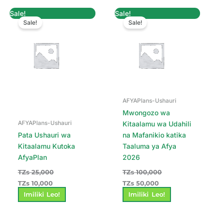
Original
Current
Original
Current
Sale!
Sale!
price
price
price
price
Sale!
Sale!
was:
is:
was:
is:
TZs 25,000.
TZs 10,000.
TZs 100,000.
TZs 50,000.
AFYAPlans-Ushauri
Mwongozo wa
AFYAPlans-Ushauri
Kitaalamu wa Udahili
Pata Ushauri wa
na Mafanikio katika
Kitaalamu Kutoka
Taaluma ya Afya
AfyaPlan
2026
TZs
25,000
TZs
100,000
TZs
10,000
TZs
50,000
Imiliki Leo!
Imiliki Leo!