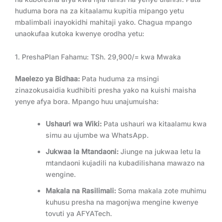
huduma bora na za kitaalamu kupitia mipango yetu
mbalimbali inayokidhi mahitaji yako. Chagua mpango
unaokufaa kutoka kwenye orodha yetu:
1. PreshaPlan Fahamu: TSh. 29,900/= kwa Mwaka
Maelezo ya Bidhaa:
Pata huduma za msingi
zinazokusaidia kudhibiti presha yako na kuishi maisha
yenye afya bora. Mpango huu unajumuisha:
Ushauri wa Wiki:
Pata ushauri wa kitaalamu kwa
simu au ujumbe wa WhatsApp.
Jukwaa la Mtandaoni:
Jiunge na jukwaa letu la
mtandaoni kujadili na kubadilishana mawazo na
wengine.
Makala na Rasilimali:
Soma makala zote muhimu
kuhusu presha na magonjwa mengine kwenye
tovuti ya AFYATech.