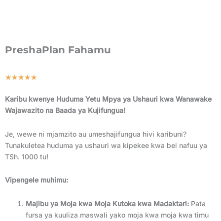
PreshaPlan Fahamu
Rated
★
★
★
★
★
5
Karibu kwenye Huduma Yetu Mpya ya Ushauri kwa Wanawake
out
Wajawazito na Baada ya Kujifungua!
of
5
Je, wewe ni mjamzito au umeshajifungua hivi karibuni?
Tunakuletea huduma ya ushauri wa kipekee kwa bei nafuu ya
TSh. 1000 tu!
Vipengele muhimu:
Majibu ya Moja kwa Moja Kutoka kwa Madaktari:
Pata
fursa ya kuuliza maswali yako moja kwa moja kwa timu