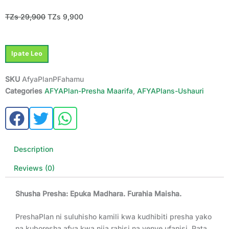
Original
Current
TZs
29,900
TZs
9,900
price
price
was:
is:
PreshaPlan
TZs 29,900.
TZs 9,900.
Ipate Leo
Fahamu
quantity
SKU
AfyaPlanPFahamu
Categories
AFYAPlan-Presha Maarifa
,
AFYAPlans-Ushauri
Description
Reviews (0)
Shusha Presha: Epuka Madhara. Furahia Maisha.
PreshaPlan ni suluhisho kamili kwa kudhibiti presha yako
na kuboresha afya kwa njia rahisi na yenye ufanisi. Pata