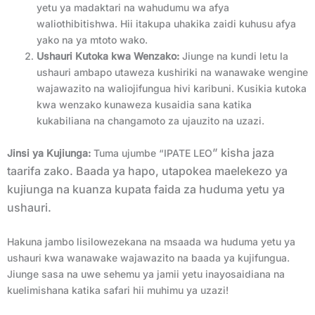
yetu ya madaktari na wahudumu wa afya
waliothibitishwa. Hii itakupa uhakika zaidi kuhusu afya
yako na ya mtoto wako.
Ushauri Kutoka kwa Wenzako:
Jiunge na kundi letu la
ushauri ambapo utaweza kushiriki na wanawake wengine
wajawazito na waliojifungua hivi karibuni. Kusikia kutoka
kwa wenzako kunaweza kusaidia sana katika
kukabiliana na changamoto za ujauzito na uzazi.
” kisha jaza
Jinsi ya Kujiunga:
Tuma ujumbe “IPATE LEO
taarifa zako. Baada ya hapo, utapokea maelekezo ya
kujiunga na kuanza kupata faida za huduma yetu ya
ushauri.
Hakuna jambo lisilowezekana na msaada wa huduma yetu ya
ushauri kwa wanawake wajawazito na baada ya kujifungua.
Jiunge sasa na uwe sehemu ya jamii yetu inayosaidiana na
kuelimishana katika safari hii muhimu ya uzazi!