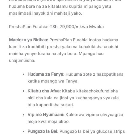
huduma bora na za kitaalamu kupitia mipango yetu
mbalimbali inayokidhi mahitaji yako.
PreshaPlan Furahia: TSh. 79,900/= kwa Mwaka
Maelezo ya Bidhaa:
PreshaPlan Furahia inatoa huduma
kamili za kudhibiti presha yako na kuhakikisha unaishi
maisha yenye furaha na afya bora. Mpango huu
unajumuisha:
Huduma za Fanya:
Huduma zote zinazopatikana
katika mpango wa Fanya.
Kitabu cha Afya:
Kitabu kitakachokufundisha
nini cha kula na jinsi ya kuchanganya vyakula
bila kupandisha sukari.
Vipimo Nyumbani:
Kuletewa vipimo ulivyoagiza
moja kwa moja ulipo.
Punguzo la Bei:
Punguzo la bei ya glucose strips