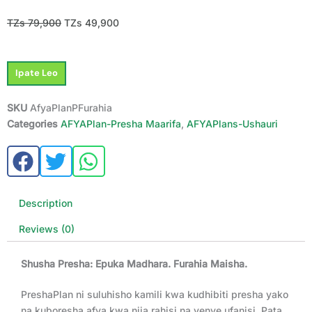
Original
Current
TZs
79,900
TZs
49,900
price
price
was:
is:
PreshaPlan
TZs 79,900.
TZs 49,900.
Ipate Leo
Furahia
quantity
SKU
AfyaPlanPFurahia
Categories
AFYAPlan-Presha Maarifa
,
AFYAPlans-Ushauri
Description
Reviews (0)
Shusha Presha: Epuka Madhara. Furahia Maisha.
PreshaPlan ni suluhisho kamili kwa kudhibiti presha yako
na kuboresha afya kwa njia rahisi na yenye ufanisi. Pata