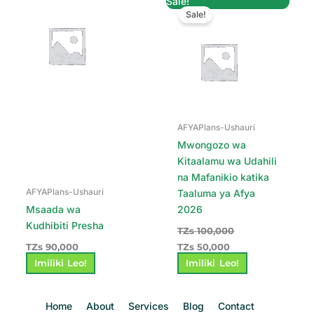
Sale!
price
price
Sale!
was:
is:
TZs 100,000.
TZs 50,000.
AFYAPlans-Ushauri
Mwongozo wa
Kitaalamu wa Udahili
na Mafanikio katika
AFYAPlans-Ushauri
Taaluma ya Afya
Msaada wa
2026
Kudhibiti Presha
TZs
100,000
TZs
90,000
TZs
50,000
Imiliki Leo!
Imiliki Leo!
Home
About
Services
Blog
Contact