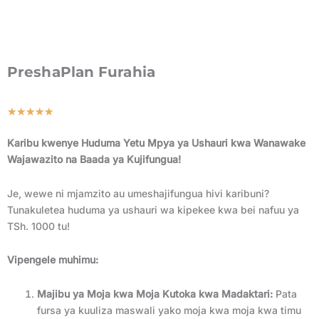
PreshaPlan Furahia
Rated
★
★
★
★
★
5
Karibu kwenye Huduma Yetu Mpya ya Ushauri kwa Wanawake
out
Wajawazito na Baada ya Kujifungua!
of
5
Je, wewe ni mjamzito au umeshajifungua hivi karibuni?
Tunakuletea huduma ya ushauri wa kipekee kwa bei nafuu ya
TSh. 1000 tu!
Vipengele muhimu:
Majibu ya Moja kwa Moja Kutoka kwa Madaktari:
Pata
fursa ya kuuliza maswali yako moja kwa moja kwa timu