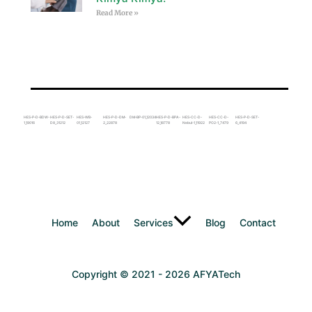
Read More »
HES-P-D-BDW-
HES-P-D-SET-
HES-WB-
HES-P-D-DM-
DM-BP-01_12034
HES-P-D-BPA-
HES-CC-D-
HES-CC-D-
HES-P-D-SET-
1_19016
D8_31212
01_12127
2_22878
12_18778
Nebul-1_11922
PO2-1_7479
6_4194
Home
About
Services
Blog
Contact
Copyright © 2021 - 2026 AFYATech