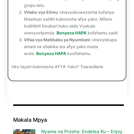
grupu letu.
Vitabu vya Elimu
vinavyokuwezesha kufanya
Maamuzi sahihi kuboresha afya yako. Mfano
kudhibiti kisukari huku ukila Vyakula
unavyovipenda.
Bonyeza HAPA
kufahamu zaidi
Vifaa vya Matibabu ya Nyumbani
vinavyokupa
amani na uhakika wa afya yako muda
wote.
Bonyeza HAPA
kuvifahamu.
Uko tayari kuboresha AFYA Yako? Tuwasiliane
Makala Mpya
Nyama na Presha: Endelea Ku – Enjoy