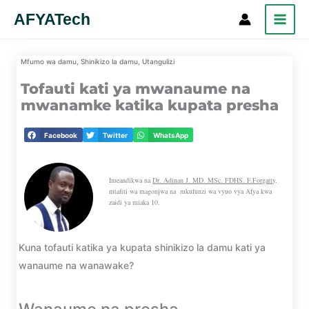
Skip
AFYATech
Search
to
content
Mfumo wa damu
,
Shinikizo la damu
,
Utangulizi
Tofauti kati ya mwanaume na
mwanamke katika kupata presha
Facebook
Twitter
WhatsApp
Imeandikwa na
Dr. Adinan J. MD. MSc. FDHS. F.Forgatty,
mtafiti wa magonjwa na mkufunzi wa vyuo vya Afya kwa
zaidi ya miaka 10.
Kuna tofauti katika ya kupata shinikizo la damu kati ya
wanaume na wanawake?