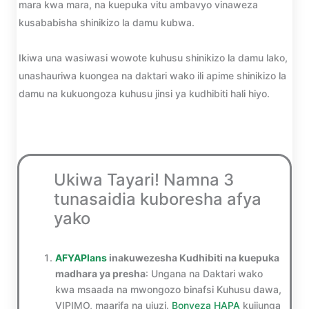
mara kwa mara, na kuepuka vitu ambavyo vinaweza
kusababisha shinikizo la damu kubwa.
Ikiwa una wasiwasi wowote kuhusu shinikizo la damu lako,
unashauriwa kuongea na daktari wako ili apime shinikizo la
damu na kukuongoza kuhusu jinsi ya kudhibiti hali hiyo.
Ukiwa Tayari! Namna 3
tunasaidia kuboresha afya
yako
AFYAPlans
inakuwezesha Kudhibiti na kuepuka
madhara ya presha
: Ungana na Daktari wako
kwa msaada na mwongozo binafsi Kuhusu dawa,
VIPIMO, maarifa na ujuzi.
Bonyeza HAPA
kujiunga