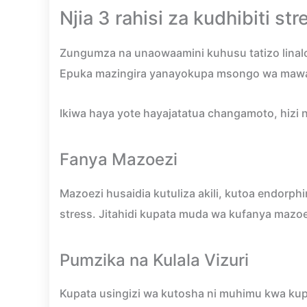
Njia 3 rahisi za kudhibiti st
Zungumza na unaowaamini kuhusu tatizo linalo
Epuka mazingira yanayokupa msongo wa maw
Ikiwa haya yote hayajatatua changamoto, hizi 
Fanya Mazoezi
Mazoezi husaidia kutuliza akili, kutoa endorp
stress. Jitahidi kupata muda wa kufanya mazoe
Pumzika na Kulala Vizuri
Kupata usingizi wa kutosha ni muhimu kwa kup