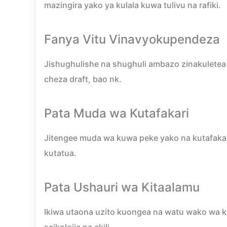
mazingira yako ya kulala kuwa tulivu na rafiki.
Fanya Vitu Vinavyokupendeza
Jishughulishe na shughuli ambazo zinakuletea
cheza draft, bao nk.
Pata Muda wa Kutafakari
Jitengee muda wa kuwa peke yako na kutafakari
kutatua.
Pata Ushauri wa Kitaalamu
Ikiwa utaona uzito kuongea na watu wako wa k