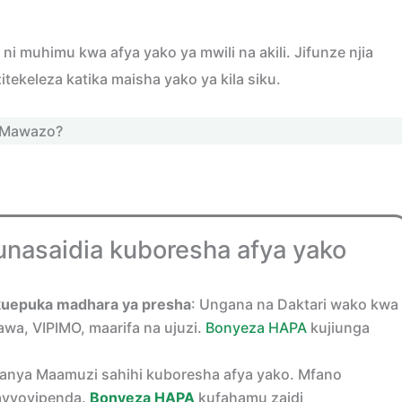
ni muhimu kwa afya yako ya mwili na akili. Jifunze njia
ekeleza katika maisha yako ya kila siku.
a Mawazo?
unasaidia kuboresha afya yako
kuepuka madhara ya presha
: Ungana na Daktari wako kwa
a, VIPIMO, maarifa na ujuzi.
Bonyeza HAPA
kujiunga
nya Maamuzi sahihi kuboresha afya yako. Mfano
navyovipenda.
Bonyeza HAPA
kufahamu zaidi