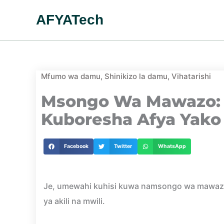
Skip
AFYATech
to
content
Mfumo wa damu
,
Shinikizo la damu
,
Vihatarishi
Msongo Wa Mawazo: 
Kuboresha Afya Yako
Facebook
Twitter
WhatsApp
Je, umewahi kuhisi kuwa namsongo wa mawazo?
ya akili na mwili.