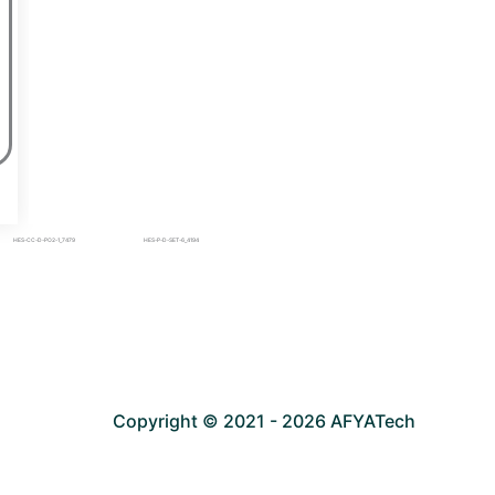
HES-CC-D-PO2-1_7479
HES-P-D-SET-6_4194
Copyright © 2021 - 2026 AFYATech