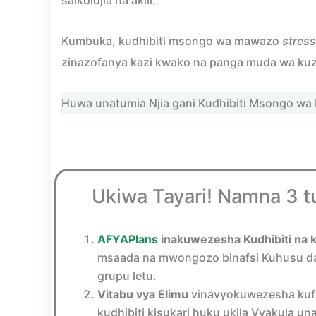
saikolojia na akili.
Kumbuka, kudhibiti msongo wa mawazo
stress
zinazofanya kazi kwako na panga muda wa kuzit
Huwa unatumia Njia gani Kudhibiti Msongo w
Ukiwa Tayari! Namna 3 t
AFYAPlans
inakuwezesha Kudhibiti na 
msaada na mwongozo binafsi Kuhusu daw
grupu letu.
Vitabu vya Elimu
vinavyokuwezesha kufa
kudhibiti kisukari huku ukila Vyakula u