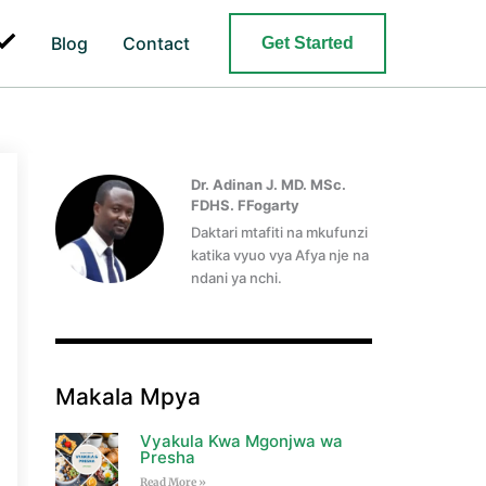
Search
Blog
Contact
Get Started
Dr. Adinan J. MD. MSc.
FDHS. FFogarty
Daktari mtafiti na mkufunzi
katika vyuo vya Afya nje na
ndani ya nchi.
Makala Mpya
Vyakula Kwa Mgonjwa wa
Presha
Read More »