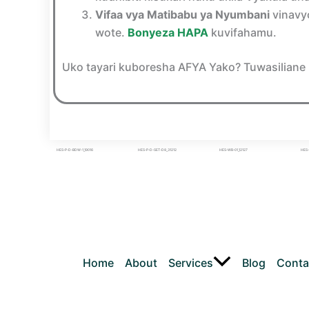
Vifaa vya Matibabu ya Nyumbani
vinavy
wote.
Bonyeza HAPA
kuvifahamu.
Uko tayari kuboresha AFYA Yako? Tuwasiliane
HES-P-D-BDW-1_19016
HES-P-D-SET-D8_31212
HES-WB-01_12127
HES-
Home
About
Services
Blog
Conta