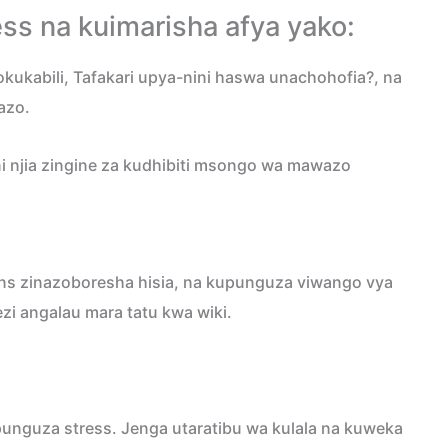
ress na kuimarisha afya yako:
kukabili, Tafakari upya-nini haswa unachohofia?, na
azo.
ni njia zingine za kudhibiti msongo wa mawazo
hins zinazoboresha hisia, na kupunguza viwango vya
zi angalau mara tatu kwa wiki.
unguza stress. Jenga utaratibu wa kulala na kuweka