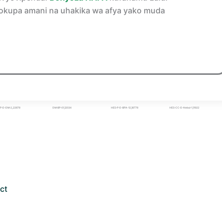
okupa amani na uhakika wa afya yako muda
P-D-DM-2_22878
DM-BP-01_12034
HES-P-D-BPA-12_18778
HES-CC-D-Nebul-1_11922
ct