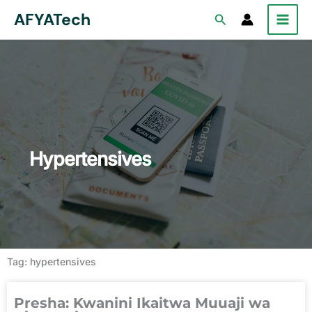
Skip
AFYATech
Search
to
content
Hypertensives
Tag: hypertensives
Presha: Kwanini Ikaitwa Muuaji wa