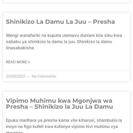
Shinikizo La Damu La Juu – Presha
Wengi wanafariki na kupata ulemavu duniani kila siku kwa
sababu ya shinikizo la damu la juu. Shinikizo la damu
linasababisha
READ MORE »
23/05/2021
No Comments
Vipimo Muhimu kwa Mgonjwa wa
Presha – Shinikizo la Juu La Damu
Epuka madhara ya presha kama vile kiharusi, shambulio la
moyo na figo kufeli kwa kufanya vipimo hivi muhimu vya
mwanzo.